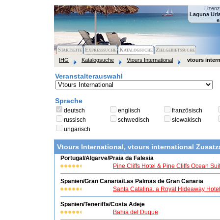
Lizen
Laguna Url
e
Startseite
Expresssuche
Katalogsuche
Zielgebietssuche
IHG
Katalogsuche
Vtours International
vtours inter
Veranstalterauswahl
Sprache
deutsch
englisch
französisch
russisch
schwedisch
slowakisch
ungarisch
Vtours International, vtours international Zusa
Portugal/Algarve/Praia da Falesia
Pine Cliffs Hotel & Pine Cliffs Ocean Sui
Spanien/Gran Canaria/Las Palmas de Gran Canaria
Santa Catalina, a Royal Hideaway Hote
Spanien/Teneriffa/Costa Adeje
Bahia del Duque